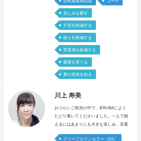
自死遺族相談員
コーチ
大切な家族が自ら命を絶ちました。「あ
りがとう」も「さようなら」も伝えるこ
哀しみを癒す
とができない突然の別れでした。「なぜ
不安を軽減する
こんな形で…」その問いの答えが見つか
らない、…
続きを見る »
怒りを軽減する
罪悪感を軽減する
愛着を育てる
夢の意味を知る
川上 寿美
おつらいご状況の中で、IERUBAによく
たどり着いてくださいました。一人で抱
えるにはあまりにも大きな哀しみ。言葉
にならないような怒りや後悔。死別はそ
グリーフカウンセラー（EX）
れまでの日常が一変するような出来事で