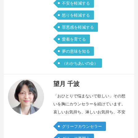
に、涙が…
続きを見る »
不安を軽減する
怒りを軽減する
罪悪感を軽減する
愛着を育てる
夢の意味を知る
（わかちあいの会）
望月 千波
「おひとりで悩まないで欲しい」その想
いを胸にカウンセラーを続けています。
哀しいお気持ち、淋しいお気持ち、不安
なお気持ち。抱えきれない想いをおひと
グリーフカウンセラー
りで抱え耐えていらっしゃいませんか?
胸が苦しくなる時、押しつぶされそうに