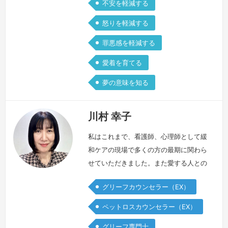
不安を軽減する
怒りを軽減する
罪悪感を軽減する
愛着を育てる
夢の意味を知る
川村 幸子
私はこれまで、看護師、心理師として緩
和ケアの現場で多くの方の最期に関わら
せていただきました。また愛する人との
別れという、大きな試練に向き合うご家
グリーフカウンセラー（EX）
族にも心を寄せて参りました。その私
が、最愛の父をガンで亡くすという経験
ペットロスカウンセラー（EX）
をいたしました。「大したことないか
グリーフ専門士