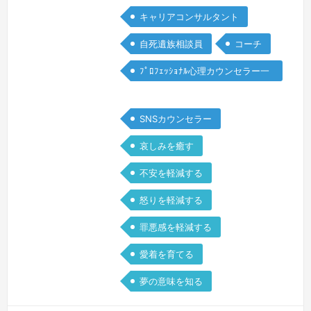
いきま…
続きを見る »
キャリアコンサルタント
自死遺族相談員
コーチ
ﾌﾟﾛﾌｪｯｼｮﾅﾙ心理カウンセラー一
般
SNSカウンセラー
哀しみを癒す
不安を軽減する
怒りを軽減する
罪悪感を軽減する
愛着を育てる
夢の意味を知る