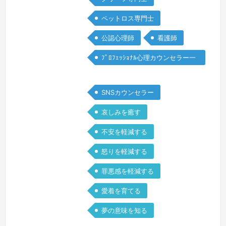
ら。手術すればすぐ良くなるよ。」そう
言っていた父は、わずか4ヶ月で逝って
ペットロス専門士
しまいました。私がついていながら…。
公認心理師
看護師
私は父の病気に気付けなかった自分を責
め、後悔…
続きを見る »
ﾌﾟﾛﾌｪｯｼｮﾅﾙ心理カウンセラー一
般
SNSカウンセラー
哀しみを癒す
不安を軽減する
怒りを軽減する
罪悪感を軽減する
愛着を育てる
夢の意味を知る