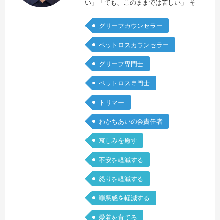
い」「でも、このままでは苦しい」 そ
んな気持ちを抱える飼い主さんも少なく
グリーフカウンセラー
ありません。私は、無理に前を向かせる
のではなく、大切な思い出を胸に飼い主
ペットロスカウンセラー
さんが自分らしく歩んでいけるように寄
グリーフ専門士
り添うことを大切にしています。約20
年間トリマーとしてペットたちと向き合
ペットロス専門士
ってきたからこそ、飼い主さんとペット
トリマー
の深い絆を知っています。その絆は、た
とえ…
続きを見る »
わかちあいの会責任者
哀しみを癒す
不安を軽減する
怒りを軽減する
罪悪感を軽減する
愛着を育てる