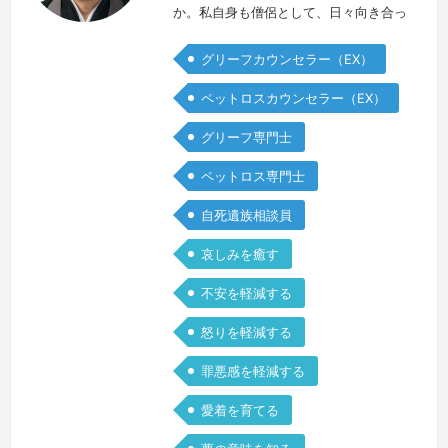
か。私自身も僧侶として、日々向き合っ
ています。平成27年、私の先代住職が
グリーフカウンセラー（EX）
自死を選びました。末期がんで闘病生活
の最中の事でした。我が師匠が自死を選
ペットロスカウンセラー（EX）
んだこと、悩み苦しんでいる姿に自分が
グリーフ専門士
何も出来なかったこと。それからグリー
フを抱える一人として、様々な苦しみを
ペットロス専門士
抱える方と接してきました。その中で自
自死遺族相談員
身の悲しみの向き合い方も変わってきた
と感…
続きを見る »
哀しみを癒す
不安を軽減する
怒りを軽減する
罪悪感を軽減する
愛着を育てる