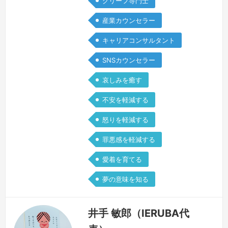
グリーフ専門士
なる時、気持ちが落ち着かなくなる時、
産業カウンセラー
いつもの自分のようにいられなくなる
時。それは身体に反応が出るほど大変な
キャリアコンサルタント
体験をなさったということでもあり、ひ
SNSカウンセラー
ょっとするとおひとりで頑張り過ぎてい
るサイ…
続きを見る »
哀しみを癒す
不安を軽減する
怒りを軽減する
罪悪感を軽減する
愛着を育てる
夢の意味を知る
井手 敏郎（IERUBA代