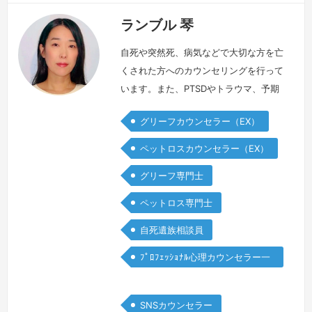
ランブル 琴
自死や突然死、病気などで大切な方を亡
くされた方へのカウンセリングを行って
います。また、PTSDやトラウマ、予期
悲嘆、持病、メンタルヘルス、マイノリ
グリーフカウンセラー（EX）
ティ、人間関係や家族問題、被害など、
さまざまな喪失による苦しみを和らげる
ペットロスカウンセラー（EX）
サポートをいたします。このような思い
グリーフ専門士
を抱えていませんか?・ただ話を聞いて
共感してほしい・大きな後悔や罪悪感・
ペットロス専門士
不安、恐怖、怒り・長引く複雑なグリー
自死遺族相談員
フ・だれにも話せない孤独感・消えてし
ま…
続きを見る »
ﾌﾟﾛﾌｪｯｼｮﾅﾙ心理カウンセラー一
般
SNSカウンセラー