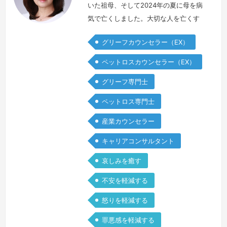
いた祖母、そして2024年の夏に母を病
気で亡くしました。大切な人を亡くす
と、これまでの日常があたりまえではな
グリーフカウンセラー（EX）
く、何だか自分だけ別世界に飛ばされて
しまったような感じになりました。周り
ペットロスカウンセラー（EX）
の賑やかさが煩わしく感じ、動きたいの
グリーフ専門士
にいつものように動けない疲労感、自分
が自分でなくなってしまったような感
ペットロス専門士
覚、この先どうなるのだろうという不安
産業カウンセラー
を感じたのを覚えています。今、どんな
お気持…
続きを見る »
キャリアコンサルタント
哀しみを癒す
不安を軽減する
怒りを軽減する
罪悪感を軽減する