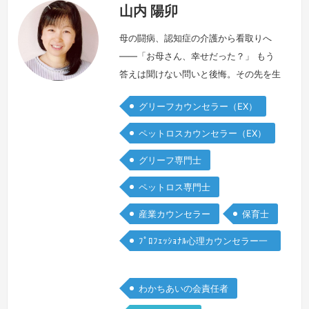
山内 陽卯
母の闘病、認知症の介護から看取りへ
――「お母さん、幸せだった？」 もう
答えは聞けない問いと後悔。その先を生
きる日々を支えてくれたのがグリーフケ
グリーフカウンセラー（EX）
アでした。アルコールの問題が影を落と
す家の中で、どんな風に生きてきたの
ペットロスカウンセラー（EX）
か。見えない存在となった母と対話を重
グリーフ専門士
ね、泣いてもいい場所で過ごすうちに、
母からの遺言のような気づきをひとつ、
ペットロス専門士
またひとつと受け取れるようになりまし
産業カウンセラー
保育士
た。いつしか、多くの方のお話を伺うよ
うにな…
続きを見る »
ﾌﾟﾛﾌｪｯｼｮﾅﾙ心理カウンセラー一
般
わかちあいの会責任者