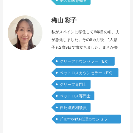
夢の意味を知る
穐山 彩子
私がスペインに移住して6年目の冬、夫
が急死しました。その5カ月後、1人息
子も2歳9日で旅立ちました。まさか夫
がいなくなるなんて…まさか息子までい
グリーフカウンセラー（EX）
なくなるなんて…これが私の現実なの
か、夢ではないのか…スペインにいるこ
ペットロスカウンセラー（EX）
とを恨み、ただ真っ暗な世界に1人で突
グリーフ専門士
っ伏して、何も聞きたくない、何も見た
くない、消えてしまいたい、会いに行き
ペットロス専門士
たい…胸が張り裂けそうな痛みはあるの
自死遺族相談員
に、実際には張り裂けてもくれず、「つ
らい」…
続きを見る »
ﾌﾟﾛﾌｪｯｼｮﾅﾙ心理カウンセラー一
般