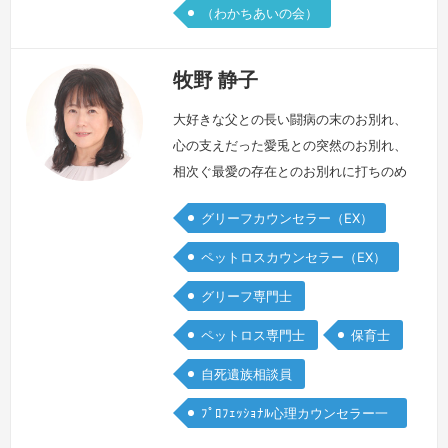
（わかちあいの会）
牧野 静子
大好きな父との長い闘病の末のお別れ、
心の支えだった愛兎との突然のお別れ、
相次ぐ最愛の存在とのお別れに打ちのめ
されて、私はどうしたらよいのか 分か
グリーフカウンセラー（EX）
らなくなりました。加えて保育士の時の
子どもさんとの突然の死別の痛みも残っ
ペットロスカウンセラー（EX）
ていました。気力がどうしても湧かなく
グリーフ専門士
て 食事も美味しいと思えなくなり、懸
命に「普通」を演じていると 息苦しく
ペットロス専門士
保育士
てたまらなくて、以前と変わらない様子
自死遺族相談員
の周囲の人と私の間には透明な壁が出来
たよ…
続きを見る »
ﾌﾟﾛﾌｪｯｼｮﾅﾙ心理カウンセラー一
般