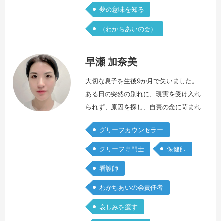
夢の意味を知る
（わかちあいの会）
早瀬 加奈美
大切な息子を生後9か月で失いました。
ある日の突然の別れに、現実を受け入れ
られず、原因を探し、自責の念に苛まれ
る日々で、息をするのも辛い時期が続き
グリーフカウンセラー
ました。何度名前を呼んでも返事をして
くれない、分かっているけど、それでも
グリーフ専門士
保健師
名前を呼び続ける毎日でした。幸せそう
看護師
に見える周りの人と会いたくなくなっ
て、家にこもる日々の中で私を救ってく
わかちあいの会責任者
れたのは、私の想いに耳を傾けてくれる
哀しみを癒す
方々の存在でした。大切な方との別れ