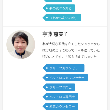
夢の意味を知る
（わかちあいの会）
宇藤 恵美子
私が大切な家族を亡くしたショックから
抜け殻のようになって日々を送っていた
頃のことです。「私も消えてしまいた
い」という思いに襲われながらも、共に
グリーフカウンセラー
生活している家族のために何とか生きて
いかなければと近所の内科の医院に行き
ペットロスカウンセラー
ました。先生に私は大切な家族を亡くし
グリーフ専門士
たばかりであること、それで生きる気力
が持てず、体調不良になっていることを
ペットロス専門士
話しました。すると、少し無言の後、私
産業カウンセラー
を見て優しく微笑みながら「ぼちぼち、