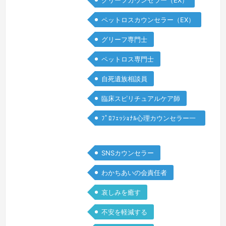
グリーフカウンセラー（EX）
そうにふるまっているけれど、本当はつ
らい • 誰にもわかってもらえないよう
ペットロスカウンセラー（EX）
な孤立感がある • 変化してしまった人
グリーフ専門士
間関係に戸惑っている • 誰にも本音を
話せず、ひとりきりで苦しんでいるグリ
ペットロス専門士
ーフ(悲嘆)は、時間や理屈で簡単に癒え
自死遺族相談員
るものではありません。け…
続きを見
る »
臨床スピリチュアルケア師
ﾌﾟﾛﾌｪｯｼｮﾅﾙ心理カウンセラー一
般
SNSカウンセラー
わかちあいの会責任者
哀しみを癒す
不安を軽減する