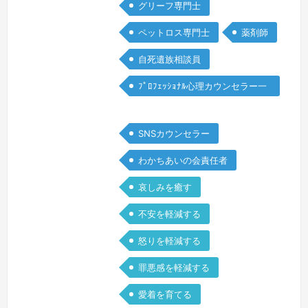
グリーフ専門士
答えの出ない問いを繰り返しました。
両親は若くして他界し、後年、息子が
ペットロス専門士
薬剤師
事故で帰らぬ人となりました。息をする
自死遺族相談員
ことことすら苦しい絶望の中でグリーフ
ケ…
続きを見る »
ﾌﾟﾛﾌｪｯｼｮﾅﾙ心理カウンセラー一
般
SNSカウンセラー
わかちあいの会責任者
哀しみを癒す
不安を軽減する
怒りを軽減する
罪悪感を軽減する
愛着を育てる