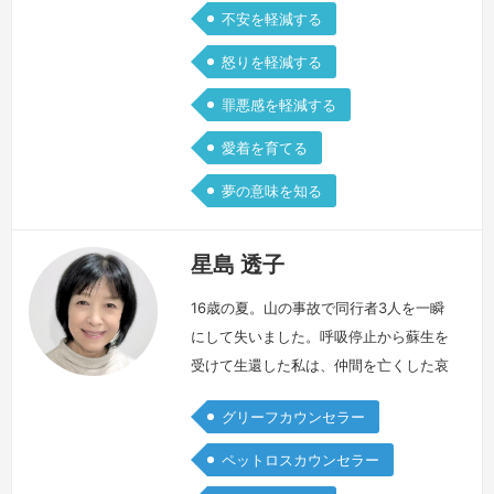
不安を軽減する
怒りを軽減する
罪悪感を軽減する
愛着を育てる
夢の意味を知る
星島 透子
16歳の夏。山の事故で同行者3人を一瞬
にして失いました。呼吸停止から蘇生を
受けて生還した私は、仲間を亡くした哀
しみに加え、遺された者としての苦しみ
グリーフカウンセラー
を抱えることに。事故前後の記憶を失く
してしまった混乱の中で、何が生死を分
ペットロスカウンセラー
けたのか、なぜ私が生かされたのかと、