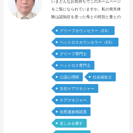
いまどんなお気持ちでこのホームページ
をご覧になられていますか。私の喪失体
験は認知症を患った母との死別と妻との
離別です。私はひとり親として3人の子
グリーフカウンセラー（EX）
どもを育てていくなかで、暗闇のなかひ
とり膝を抱えて座っているような、そん
ペットロスカウンセラー（EX）
なひとりぼっちのような感覚で日々を過
グリーフ専門士
ごしていました。そんな時に出会ったの
がグリーフケアの学びでした。グリーフ
ペットロス専門士
ケアの学びを通じて人と向き合うことの
公認心理師
社会福祉士
大切さ自分自身と向き合うことの大切さ
を学…
続きを見る »
主任ケアマネジャー
ケアマネジャー
自死遺族相談員
哀しみを癒す