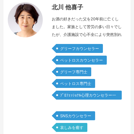
北川 他喜子
お酒の好きだった父を20年前に亡くし
ました。家族として苦労の多い日々でし
たが、介護施設で心不全により突然別れ
を迎えた時、飲酒による事件や事故を起
グリーフカウンセラー
こす事なく人生を終えてくれたことに、
私はどこか安堵も覚えました。後にグリ
ペットロスカウンセラー
ーフケアを学ぶ中で、父の飲酒の背景に
グリーフ専門士
は生後2ヶ月で長女を失った深い哀しみ
や、夫婦としての葛藤があったのだと理
ペットロス専門士
解する事ができました。大切な存在を亡
ﾌﾟﾛﾌｪｯｼｮﾅﾙ心理カウンセラー一
くした時、お一人おひとりが抱える想い
般
は本…
続きを見る »
SNSカウンセラー
哀しみを癒す