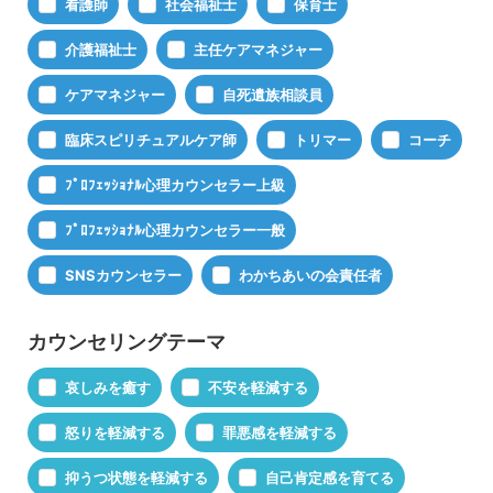
看護師
社会福祉士
保育士
介護福祉士
主任ケアマネジャー
ケアマネジャー
自死遺族相談員
臨床スピリチュアルケア師
トリマー
コーチ
ﾌﾟﾛﾌｪｯｼｮﾅﾙ心理カウンセラー上級
ﾌﾟﾛﾌｪｯｼｮﾅﾙ心理カウンセラー一般
SNSカウンセラー
わかちあいの会責任者
カウンセリングテーマ
哀しみを癒す
不安を軽減する
怒りを軽減する
罪悪感を軽減する
抑うつ状態を軽減する
自己肯定感を育てる