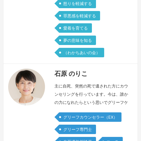
怒りを軽減する
罪悪感を軽減する
愛着を育てる
夢の意味を知る
（わかちあいの会）
石原 のりこ
主に自死、突然の死で遺された方にカウ
ンセリングを行っています。今は、誰か
の力になれたらという思いでグリーフケ
アの活動に取り組んでいますが、死別か
グリーフカウンセラー（EX）
ら十数年もの間「なんでこんなこと
に…」という思いと「自責感」で重苦し
グリーフ専門士
い時間を過ごしました。ある年の初夏、