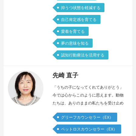
抑うつ状態を軽減する
自己肯定感を育てる
愛着を育てる
夢の意味を知る
認知行動療法を活用する
先崎 直子
「うちの子になってくれてありがとう」
今では心からこのように思えます。動物
たちは、ありのままの私たちを受け止め
てくれます。無償の愛情を注いでくれま
グリーフカウンセラー（EX）
す。言葉を話さず、そっと寄り添ってく
れます。何もしなくてもいい、ただ側に
ペットロスカウンセラー（EX）
いてくれるだけでいい、心からそのよう