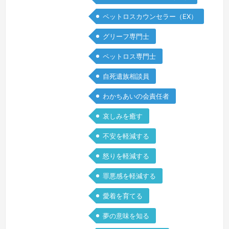
すから、どんなお気持ち、ご状態になら
ペットロスカウンセラー（EX）
れても不思議ではありません。つらいけ
グリーフ専門士
れど、苦しいけれど、どんな想いもあな
たの中で生まれた、あなただけの大切な
ペットロス専門士
想い。あなたの想いを、私も大切に聴か
自死遺族相談員
せていただきます。まとまらなくても、
…
続きを見る »
わかちあいの会責任者
哀しみを癒す
不安を軽減する
怒りを軽減する
罪悪感を軽減する
愛着を育てる
夢の意味を知る