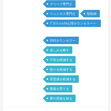
グリーフ専門士
に思える動物たちとの暮らしはかけがえ
のないものですね。虹の橋を渡った愛犬
ペットロス専門士
獣医師
いおは、楽しい想い出、癒し、命の大切
ﾌﾟﾛﾌｪｯｼｮﾅﾙ心理カウンセラー一
さ、命を守るという責任、多くのものを
般
教え…
続きを見る »
SNSカウンセラー
哀しみを癒す
不安を軽減する
怒りを軽減する
罪悪感を軽減する
愛着を育てる
夢の意味を知る