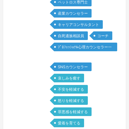
ペットロス専門士
話しました。すると、少し無言の後、私
産業カウンセラー
を見て優しく微笑みながら「ぼちぼち、
いきま…
続きを見る »
キャリアコンサルタント
自死遺族相談員
コーチ
ﾌﾟﾛﾌｪｯｼｮﾅﾙ心理カウンセラー一
般
SNSカウンセラー
哀しみを癒す
不安を軽減する
怒りを軽減する
罪悪感を軽減する
愛着を育てる