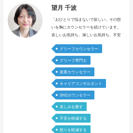
望月 千波
「おひとりで悩まないで欲しい」その想
いを胸にカウンセラーを続けています。
哀しいお気持ち、淋しいお気持ち、不安
なお気持ち。抱えきれない想いをおひと
グリーフカウンセラー
りで抱え耐えていらっしゃいませんか?
胸が苦しくなる時、押しつぶされそうに
グリーフ専門士
なる時、気持ちが落ち着かなくなる時、
産業カウンセラー
いつもの自分のようにいられなくなる
時。それは身体に反応が出るほど大変な
キャリアコンサルタント
体験をなさったということでもあり、ひ
SNSカウンセラー
ょっとするとおひとりで頑張り過ぎてい
るサイ…
続きを見る »
哀しみを癒す
不安を軽減する
怒りを軽減する