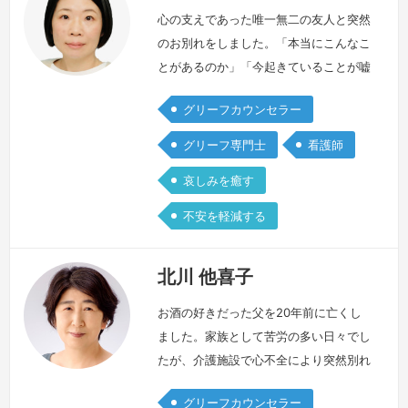
心の支えであった唯一無二の友人と突然
のお別れをしました。「本当にこんなこ
とがあるのか」「今起きていることが嘘
であってほしい、、、」「なんで私じゃ
グリーフカウンセラー
なくて友達なの、、、」信じることがで
きず、ずっと私の心は大きな穴がぽっか
グリーフ専門士
看護師
りと開いたままで、感情や生きている感
哀しみを癒す
覚を失い、周りの幸せそうな姿を見ると
全てが敵に見るほど孤独のなかでいるよ
不安を軽減する
うでした。友人が亡くなった哀しみに蓋
をしたまま、看護師として多くの「命」
北川 他喜子
と向…
続きを見る »
お酒の好きだった父を20年前に亡くし
ました。家族として苦労の多い日々でし
たが、介護施設で心不全により突然別れ
を迎えた時、飲酒による事件や事故を起
グリーフカウンセラー
こす事なく人生を終えてくれたことに、