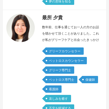
夢の意味を知る
最所 夕貴
数年前、仕事を通じてお一人の方のお話
を聴かせて頂くことがありました。これ
が私がグリーフケアと出会ったきっかけ
です。「少しでもお力になれたら…」と
グリーフカウンセラー
思っていたものの、実際には、その方が
抱えていらっしゃる哀しみを知り、何も
ペットロスカウンセラー
できずただその場にいることしかできま
グリーフ専門士
せんでした。その経験をきっかけにグリ
ーフケアを学び始めました。グリーフケ
ペットロス専門士
保健師
アを学んで分かったことは〇大切な存在
看護師
を失った哀しみは、お一人一人違う、特
別な…
続きを見る »
哀しみを癒す
不安を軽減する