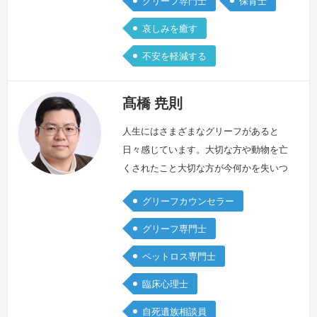
グリーフ専門士
保育士
します。わたしは、不安定な家庭環境の
哀しみを癒す
中で育った事から家族に対する疑問や不
安が常に心の中にあり、その人への不信
不安を軽減する
感や不安感は、大人になったあとの人間
関係で様々な問題を引き起こしました。
髙橋 尭則
自分…
続きを見る »
人生にはさまざまなグリーフがあると
日々感じています。大切な方や動物を亡
くされたこと大切な方が今何かを失いつ
つあること病気やケガで思うように生活
グリーフカウンセラー
できないこと災害で自分の住む環境が変
わってしまったこと仕事や生活で何かの
グリーフ専門士
喪失があったこと、など私たちはさまざ
ペットロス専門士
まな哀しみを抱えて日々を暮らしている
のではないでしょうか。私は大切な祖父
臨床心理士
や恩師であった先生との死別を経験しま
自死遺族相談員
した。失ってしまったことに涙し、自分