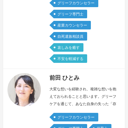
グリーフカウンセラー
人です。結婚式を一週間後に控えていた
朝、私は婚約者を事故で亡くしました。
グリーフ専門士
彼がもういないという現実と、それでも
産業カウンセラー
何事もなかったかのように続く日常。い
つもと変わらない朝や、幸せそうな人た
自死遺族相談員
ちの光景が、私には受け入れがたく、戸
哀しみを癒す
惑いと怒り、深い孤独が広がっていきま
した…
続きを見る »
不安を軽減する
前田 ひとみ
大変な想いを経験され、複雑な想いを抱
えておられることと思います。グリーフ
ケアを通じて、あなた自身の失った「存
在感」「価値感」「心の傷」を安心・信
グリーフカウンセラー
頼・愛情へと再生していく過程を共にさ
せていただいております前田ひとみと申