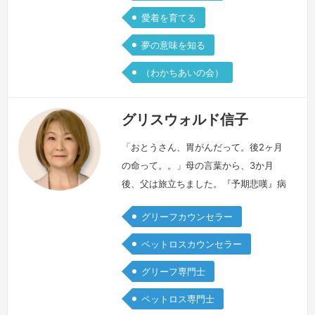
愛着を育てる
夢の意味を知る
（わかちあいの会）
グリスウォルド信子
「おとうさん、胃がんだって。後2ヶ月
の命って。。」母の言葉から、3か月
後、父は旅立ちました。『予期悲嘆』病
気の発覚、高齢のペット、愛する命との
グリーフカウンセラー
別れを感じ始める時、認知症で変わる家
族の姿を見る時。。。私達の心と身体
ペットロスカウンセラー
は、その大切な存在を失う前から、色々
グリーフ専門士
な悲嘆の反応を体験する事があると言わ
れます。まだ、生きている父の余命を口
ペットロス専門士
にする事『父のために』、事実を隠す