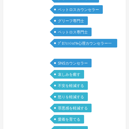
私はどこか安堵も覚えました。後にグリ
ペットロスカウンセラー
ーフケアを学ぶ中で、父の飲酒の背景に
グリーフ専門士
は生後2ヶ月で長女を失った深い哀しみ
や、夫婦としての葛藤があったのだと理
ペットロス専門士
解する事ができました。大切な存在を亡
ﾌﾟﾛﾌｪｯｼｮﾅﾙ心理カウンセラー一
くした時、お一人おひとりが抱える想い
般
は本…
続きを見る »
SNSカウンセラー
哀しみを癒す
不安を軽減する
怒りを軽減する
罪悪感を軽減する
愛着を育てる