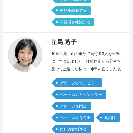
怒りを軽減する
罪悪感を軽減する
星島 透子
16歳の夏。山の事故で同行者3人を一瞬
にして失いました。呼吸停止から蘇生を
受けて生還した私は、仲間を亡くした哀
しみに加え、遺された者としての苦しみ
グリーフカウンセラー
を抱えることに。事故前後の記憶を失く
してしまった混乱の中で、何が生死を分
ペットロスカウンセラー
けたのか、なぜ私が生かされたのかと、
グリーフ専門士
答えの出ない問いを繰り返しました。
両親は若くして他界し、後年、息子が
ペットロス専門士
薬剤師
事故で帰らぬ人となりました。息をする
自死遺族相談員
ことことすら苦しい絶望の中でグリーフ