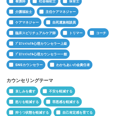
看護師
社会福祉士
保育士
介護福祉士
主任ケアマネジャー
ケアマネジャー
自死遺族相談員
臨床スピリチュアルケア師
トリマー
コーチ
ﾌﾟﾛﾌｪｯｼｮﾅﾙ心理カウンセラー上級
ﾌﾟﾛﾌｪｯｼｮﾅﾙ心理カウンセラー一般
SNSカウンセラー
わかちあいの会責任者
カウンセリングテーマ
哀しみを癒す
不安を軽減する
怒りを軽減する
罪悪感を軽減する
抑うつ状態を軽減する
自己肯定感を育てる