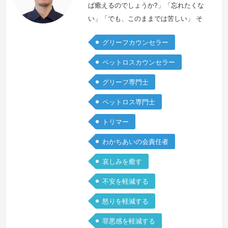
ば癒えるのでしょうか?」「忘れたくな
い」「でも、このままでは苦しい」 そ
んな気持ちを抱える飼い主さんも少なく
グリーフカウンセラー
ありません。私は、無理に前を向かせる
のではなく、大切な思い出を胸に飼い主
ペットロスカウンセラー
さんが自分らしく歩んでいけるように寄
グリーフ専門士
り添うことを大切にしています。約20
年間トリマーとしてペットたちと向き合
ペットロス専門士
ってきたからこそ、飼い主さんとペット
トリマー
の深い絆を知っています。その絆は、た
とえ…
続きを見る »
わかちあいの会責任者
哀しみを癒す
不安を軽減する
怒りを軽減する
罪悪感を軽減する