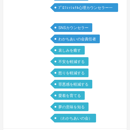
ケ…
続きを見る »
ﾌﾟﾛﾌｪｯｼｮﾅﾙ心理カウンセラー一
般
SNSカウンセラー
わかちあいの会責任者
哀しみを癒す
不安を軽減する
怒りを軽減する
罪悪感を軽減する
愛着を育てる
夢の意味を知る
（わかちあいの会）