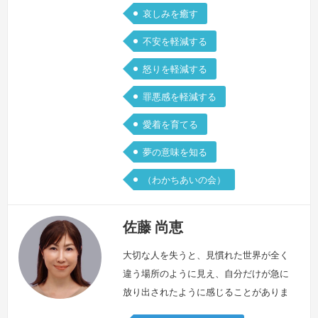
哀しみを癒す
方々の存在でした。大切な方との別れ
に、涙が…
続きを見る »
不安を軽減する
怒りを軽減する
罪悪感を軽減する
愛着を育てる
夢の意味を知る
（わかちあいの会）
佐藤 尚恵
大切な人を失うと、見慣れた世界が全く
違う場所のように見え、自分だけが急に
放り出されたように感じることがありま
す。私自身も、かつてその場所にいた一