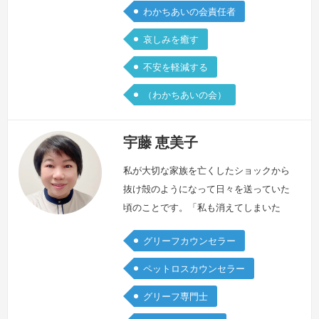
わかちあいの会責任者
事、看病は、自分の体がしんどい事後ど
れくらいの…
続きを見る »
哀しみを癒す
不安を軽減する
（わかちあいの会）
宇藤 恵美子
私が大切な家族を亡くしたショックから
抜け殻のようになって日々を送っていた
頃のことです。「私も消えてしまいた
い」という思いに襲われながらも、共に
グリーフカウンセラー
生活している家族のために何とか生きて
いかなければと近所の内科の医院に行き
ペットロスカウンセラー
ました。先生に私は大切な家族を亡くし
グリーフ専門士
たばかりであること、それで生きる気力
が持てず、体調不良になっていることを