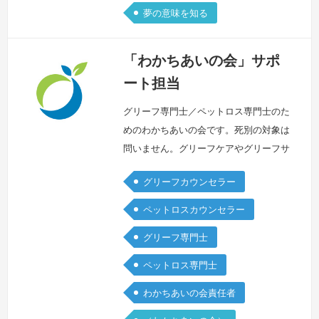
夢の意味を知る
「わかちあいの会」サポ
ート担当
グリーフ専門士／ペットロス専門士のた
めのわかちあいの会です。死別の対象は
問いません。グリーフケアやグリーフサ
ポートの活動をしているかどうかに関係
グリーフカウンセラー
なくご参加いただけます。どなたかの哀
しみに寄り添うために自分自身の哀しみ
ペットロスカウンセラー
を置き去りにしないどなたかの哀しみに
グリーフ専門士
寄り添う前に蓋をしてきた想いと向き合
う日々変化する気持ちを持っている一人
ペットロス専門士
として自分を大切にするグリーフ専門
わかちあいの会責任者
士/ペットロス専門士だからこそ語るこ
と（言…
続きを見る »