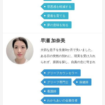
罪悪感を軽減する
愛着を育てる
夢の意味を知る
早瀬 加奈美
大切な息子を生後9か月で失いました。
ある日の突然の別れに、現実を受け入れ
られず、原因を探し、自責の念に苛まれ
る日々で、息をするのも辛い時期が続き
グリーフカウンセラー
ました。何度名前を呼んでも返事をして
くれない、分かっているけど、それでも
グリーフ専門士
保健師
名前を呼び続ける毎日でした。幸せそう
看護師
に見える周りの人と会いたくなくなっ
て、家にこもる日々の中で私を救ってく
わかちあいの会責任者
れたのは、私の想いに耳を傾けてくれる