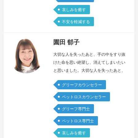
の将来…
続きを見る »
哀しみを癒す
不安を軽減する
園田 郁子
大切な人を失ったあと、手の中をすり抜
けた命を思い絶望し、消えてしまいたい
と思いました。大切な人を失ったあと、
なぜ私は息をしてここにいるのかわから
グリーフカウンセラー
ず、苦しみました。大切な人を失ったあ
と、社会生活に追いつけず、途方に暮れ
ペットロスカウンセラー
ました。大切な人を失ったあと、心だけ
グリーフ専門士
でなく体に現れる不調にも悩み、苦しみ
ました。大切な人を失ったあと、押し寄
ペットロス専門士
せる悲しみと不安の渦の真ん中で震え、
哀しみを癒す
一秒ごとに「誰か助けて」と心の中で叫