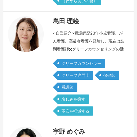
（わかちあいの会）
島田 理絵
<自己紹介>看護師歴23年小児看護、が
ん看護、高齢者看護を経験し、現在は訪
問看護師✖️グリーフカウンセリングの活
動を行っています。<死別経験>2018年
グリーフカウンセラー
当時4歳の娘に小児がんが見つかり、8
か月の闘病を経て旅立ちました。私は
グリーフ専門士
保健師
「ママ」としてではなく、自分の心に麻
看護師
酔をして「看護師」として娘の闘病と向
き合い、娘を看取りました。<グリーフ
哀しみを癒す
ケアとの出会い>死別後も哀しみに打ち
不安を軽減する
ひしがれる自分を許すことができず、…
続きを見る »
宇野 めぐみ