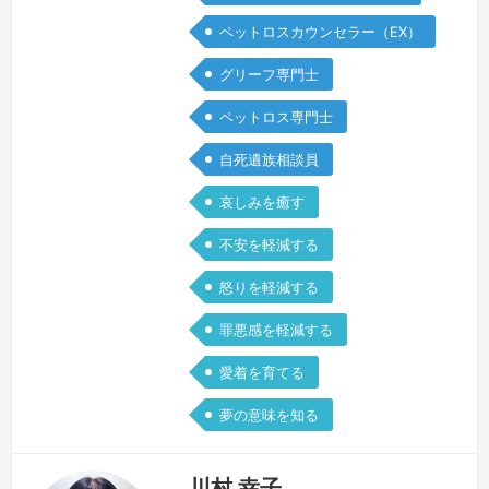
の最中の事でした。我が師匠が自死を選
ペットロスカウンセラー（EX）
んだこと、悩み苦しんでいる姿に自分が
グリーフ専門士
何も出来なかったこと。それからグリー
フを抱える一人として、様々な苦しみを
ペットロス専門士
抱える方と接してきました。その中で自
自死遺族相談員
身の悲しみの向き合い方も変わってきた
と感…
続きを見る »
哀しみを癒す
不安を軽減する
怒りを軽減する
罪悪感を軽減する
愛着を育てる
夢の意味を知る
川村 幸子