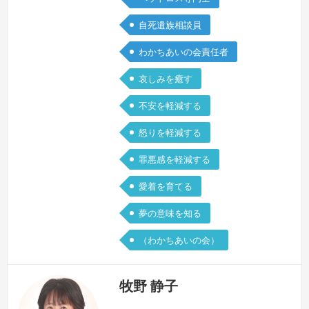
想い。あなたの想いを、私も大切に聴か
自死遺族相談員
せていただきます。まとまらなくても、
…
続きを見る »
わかちあいの会責任者
哀しみを癒す
不安を軽減する
怒りを軽減する
罪悪感を軽減する
愛着を育てる
夢の意味を知る
（わかちあいの会）
牧野 静子