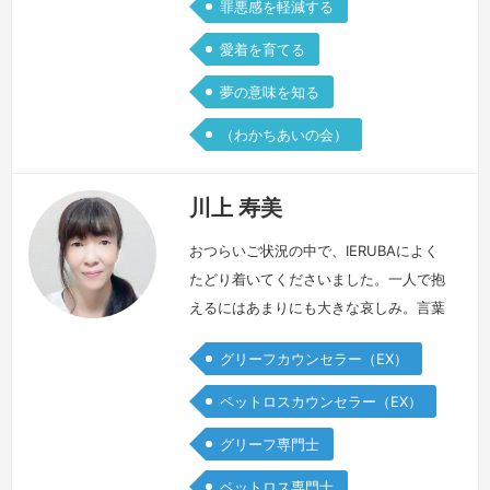
罪悪感を軽減する
愛着を育てる
夢の意味を知る
（わかちあいの会）
川上 寿美
おつらいご状況の中で、IERUBAによく
たどり着いてくださいました。一人で抱
えるにはあまりにも大きな哀しみ。言葉
にならないような怒りや後悔。死別はそ
グリーフカウンセラー（EX）
れまでの日常が一変するような出来事で
すから、どんなお気持ち、ご状態になら
ペットロスカウンセラー（EX）
れても不思議ではありません。つらいけ
グリーフ専門士
れど、苦しいけれど、どんな想いもあな
たの中で生まれた、あなただけの大切な
ペットロス専門士