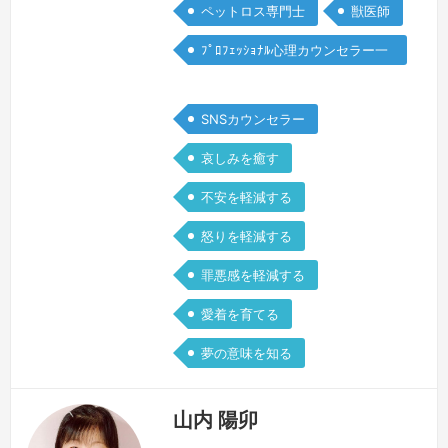
のないものですね。虹の橋を渡った愛犬
ペットロス専門士
獣医師
いおは、楽しい想い出、癒し、命の大切
ﾌﾟﾛﾌｪｯｼｮﾅﾙ心理カウンセラー一
さ、命を守るという責任、多くのものを
般
教え…
続きを見る »
SNSカウンセラー
哀しみを癒す
不安を軽減する
怒りを軽減する
罪悪感を軽減する
愛着を育てる
夢の意味を知る
山内 陽卯