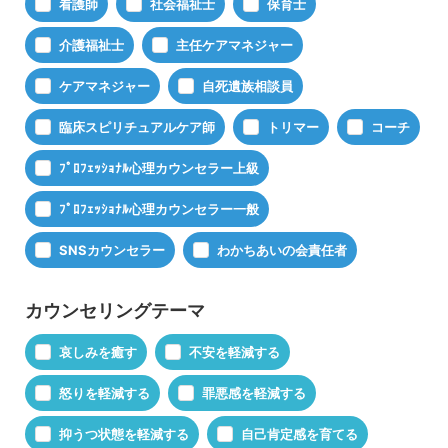
看護師
社会福祉士
保育士
介護福祉士
主任ケアマネジャー
ケアマネジャー
自死遺族相談員
臨床スピリチュアルケア師
トリマー
コーチ
ﾌﾟﾛﾌｪｯｼｮﾅﾙ心理カウンセラー上級
ﾌﾟﾛﾌｪｯｼｮﾅﾙ心理カウンセラー一般
SNSカウンセラー
わかちあいの会責任者
カウンセリングテーマ
哀しみを癒す
不安を軽減する
怒りを軽減する
罪悪感を軽減する
抑うつ状態を軽減する
自己肯定感を育てる