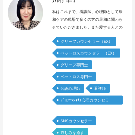
私はこれまで、看護師、心理師として緩
和ケアの現場で多くの方の最期に関わら
せていただきました。また愛する人との
別れという、大きな試練に向き合うご家
グリーフカウンセラー（EX）
族にも心を寄せて参りました。その私
が、最愛の父をガンで亡くすという経験
ペットロスカウンセラー（EX）
をいたしました。「大したことないか
グリーフ専門士
ら。手術すればすぐ良くなるよ。」そう
言っていた父は、わずか4ヶ月で逝って
ペットロス専門士
しまいました。私がついていながら…。
公認心理師
看護師
私は父の病気に気付けなかった自分を責
め、後悔…
続きを見る »
ﾌﾟﾛﾌｪｯｼｮﾅﾙ心理カウンセラー一
般
SNSカウンセラー
哀しみを癒す