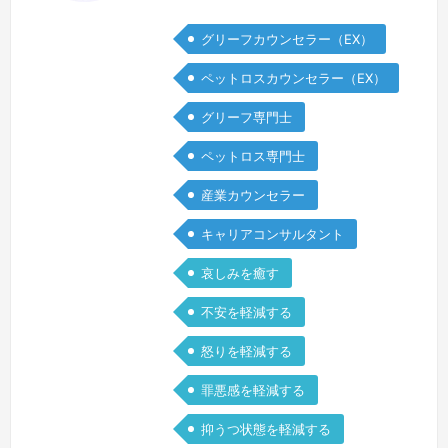
と、これまでの日常があたりまえではな
グリーフカウンセラー（EX）
く、何だか自分だけ別世界に飛ばされて
しまったような感じになりました。周り
ペットロスカウンセラー（EX）
の賑やかさが煩わしく感じ、動きたいの
グリーフ専門士
にいつものように動けない疲労感、自分
が自分でなくなってしまったような感
ペットロス専門士
覚、この先どうなるのだろうという不安
産業カウンセラー
を感じたのを覚えています。今、どんな
お気持…
続きを見る »
キャリアコンサルタント
哀しみを癒す
不安を軽減する
怒りを軽減する
罪悪感を軽減する
抑うつ状態を軽減する