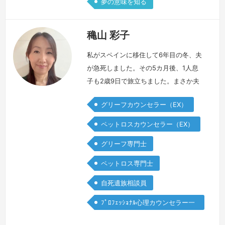
夢の意味を知る
穐山 彩子
私がスペインに移住して6年目の冬、夫
が急死しました。その5カ月後、1人息
子も2歳9日で旅立ちました。まさか夫
がいなくなるなんて…まさか息子までい
グリーフカウンセラー（EX）
なくなるなんて…これが私の現実なの
か、夢ではないのか…スペインにいるこ
ペットロスカウンセラー（EX）
とを恨み、ただ真っ暗な世界に1人で突
グリーフ専門士
っ伏して、何も聞きたくない、何も見た
くない、消えてしまいたい、会いに行き
ペットロス専門士
たい…胸が張り裂けそうな痛みはあるの
自死遺族相談員
に、実際には張り裂けてもくれず、「つ
らい」…
続きを見る »
ﾌﾟﾛﾌｪｯｼｮﾅﾙ心理カウンセラー一
般