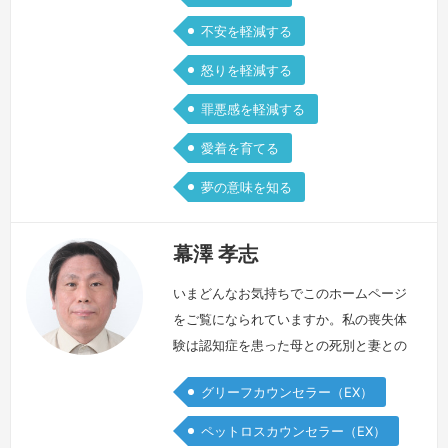
不安を軽減する
怒りを軽減する
罪悪感を軽減する
愛着を育てる
夢の意味を知る
幕澤 孝志
いまどんなお気持ちでこのホームページ
をご覧になられていますか。私の喪失体
験は認知症を患った母との死別と妻との
離別です。私はひとり親として3人の子
グリーフカウンセラー（EX）
どもを育てていくなかで、暗闇のなかひ
とり膝を抱えて座っているような、そん
ペットロスカウンセラー（EX）