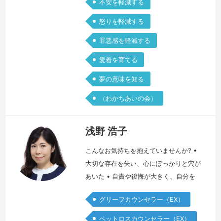
不安を軽減する
怒りを軽減する
罪悪感を軽減する
愛着を育てる
夢の意味を知る
（わかちあいの会）
浅野 浩子
こんなお気持ちを抱えていませんか? •
大切な存在を失い、心にぽっかりと穴が
あいた • 自責や後悔が大きく、自分を
あまり好きになれない • 周りには元気
グリーフカウンセラー（EX）
そうにふるまっているけれど、本当はつ
らい • 誰にもわかってもらえないよう
ペットロスカウンセラー（EX）