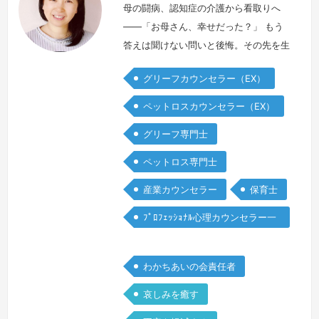
母の闘病、認知症の介護から看取りへ
――「お母さん、幸せだった？」 もう
答えは聞けない問いと後悔。その先を生
きる日々を支えてくれたのがグリーフケ
グリーフカウンセラー（EX）
アでした。アルコールの問題が影を落と
す家の中で、どんな風に生きてきたの
ペットロスカウンセラー（EX）
か。見えない存在となった母と対話を重
グリーフ専門士
ね、泣いてもいい場所で過ごすうちに、
母からの遺言のような気づきをひとつ、
ペットロス専門士
またひとつと受け取れるようになりまし
産業カウンセラー
保育士
た。いつしか、多くの方のお話を伺うよ
うにな…
続きを見る »
ﾌﾟﾛﾌｪｯｼｮﾅﾙ心理カウンセラー一
般
わかちあいの会責任者
哀しみを癒す