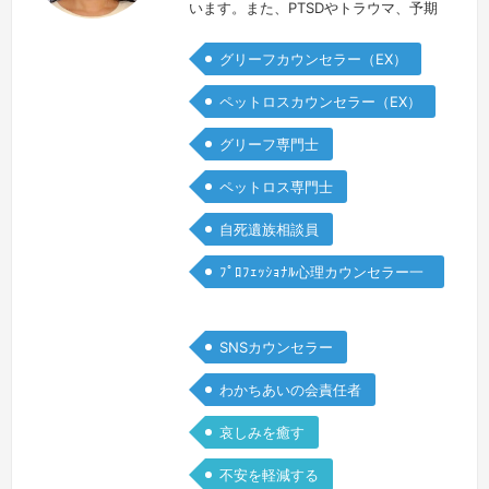
います。また、PTSDやトラウマ、予期
悲嘆、持病、メンタルヘルス、マイノリ
グリーフカウンセラー（EX）
ティ、人間関係や家族問題、被害など、
さまざまな喪失による苦しみを和らげる
ペットロスカウンセラー（EX）
サポートをいたします。このような思い
グリーフ専門士
を抱えていませんか?・ただ話を聞いて
共感してほしい・大きな後悔や罪悪感・
ペットロス専門士
不安、恐怖、怒り・長引く複雑なグリー
自死遺族相談員
フ・だれにも話せない孤独感・消えてし
ま…
続きを見る »
ﾌﾟﾛﾌｪｯｼｮﾅﾙ心理カウンセラー一
般
SNSカウンセラー
わかちあいの会責任者
哀しみを癒す
不安を軽減する