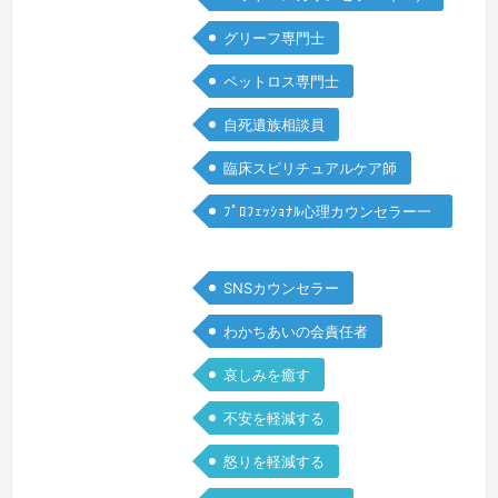
な孤立感がある • 変化してしまった人
グリーフ専門士
間関係に戸惑っている • 誰にも本音を
話せず、ひとりきりで苦しんでいるグリ
ペットロス専門士
ーフ(悲嘆)は、時間や理屈で簡単に癒え
自死遺族相談員
るものではありません。け…
続きを見
る »
臨床スピリチュアルケア師
ﾌﾟﾛﾌｪｯｼｮﾅﾙ心理カウンセラー一
般
SNSカウンセラー
わかちあいの会責任者
哀しみを癒す
不安を軽減する
怒りを軽減する