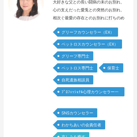
大好きな父との長い闘病の末のお別れ、
心の支えだった愛兎との突然のお別れ、
相次ぐ最愛の存在とのお別れに打ちのめ
されて、私はどうしたらよいのか 分か
グリーフカウンセラー（EX）
らなくなりました。加えて保育士の時の
子どもさんとの突然の死別の痛みも残っ
ペットロスカウンセラー（EX）
ていました。気力がどうしても湧かなく
グリーフ専門士
て 食事も美味しいと思えなくなり、懸
命に「普通」を演じていると 息苦しく
ペットロス専門士
保育士
てたまらなくて、以前と変わらない様子
自死遺族相談員
の周囲の人と私の間には透明な壁が出来
たよ…
続きを見る »
ﾌﾟﾛﾌｪｯｼｮﾅﾙ心理カウンセラー一
般
SNSカウンセラー
わかちあいの会責任者
哀しみを癒す