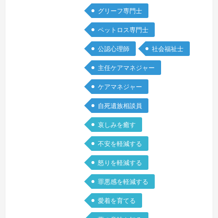
なひとりぼっちのような感覚で日々を過
グリーフ専門士
ごしていました。そんな時に出会ったの
がグリーフケアの学びでした。グリーフ
ペットロス専門士
ケアの学びを通じて人と向き合うことの
公認心理師
社会福祉士
大切さ自分自身と向き合うことの大切さ
を学…
続きを見る »
主任ケアマネジャー
ケアマネジャー
自死遺族相談員
哀しみを癒す
不安を軽減する
怒りを軽減する
罪悪感を軽減する
愛着を育てる