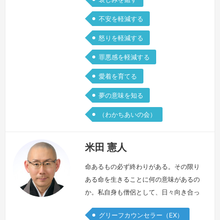
不安を軽減する
怒りを軽減する
罪悪感を軽減する
愛着を育てる
夢の意味を知る
（わかちあいの会）
米田 憲人
命あるもの必ず終わりがある。その限り
ある命を生きることに何の意味があるの
か。私自身も僧侶として、日々向き合っ
ています。平成27年、私の先代住職が
グリーフカウンセラー（EX）
自死を選びました。末期がんで闘病生活