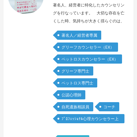
著名人、経営者に特化したカウンセリン
グを行なっています。 大切な存在を亡
くした時、気持ちが大きく揺らぐのは、
どのような立場であっても変わりませ
著名人／経営者専属
ん。しかしながら、自分の役割ゆえ、弱
音が吐けず、本音が言えないということ
グリーフカウンセラー（EX）
も少なくありません。 メディアで名前
ペットロスカウンセラー（EX）
が知られる方や企業を代表される方のお
悩みをお聴きする中で、公の場で前向き
グリーフ専門士
に振る舞う前に、安全な環境でありのま
ペットロス専門士
まの気持ちを表現できる機会の大切さを
感じて…
続きを見る »
公認心理師
自死遺族相談員
コーチ
ﾌﾟﾛﾌｪｯｼｮﾅﾙ心理カウンセラー上
級