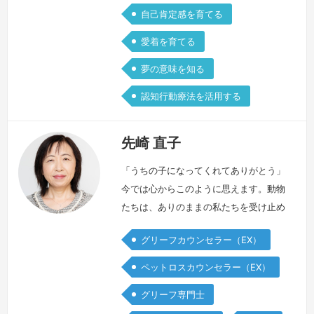
自己肯定感を育てる
愛着を育てる
夢の意味を知る
認知行動療法を活用する
先崎 直子
「うちの子になってくれてありがとう」
今では心からこのように思えます。動物
たちは、ありのままの私たちを受け止め
てくれます。無償の愛情を注いでくれま
グリーフカウンセラー（EX）
す。言葉を話さず、そっと寄り添ってく
れます。何もしなくてもいい、ただ側に
ペットロスカウンセラー（EX）
いてくれるだけでいい、心からそのよう
グリーフ専門士
に思える動物たちとの暮らしはかけがえ