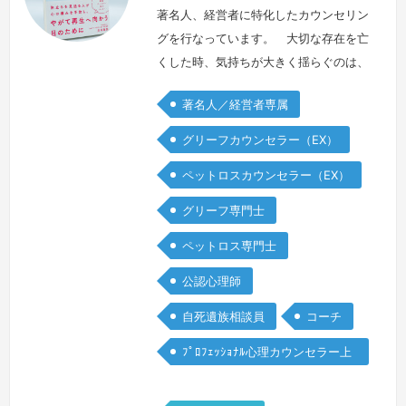
著名人、経営者に特化したカウンセリン
グを行なっています。 大切な存在を亡
くした時、気持ちが大きく揺らぐのは、
どのような立場であっても変わりませ
著名人／経営者専属
ん。しかしながら、自分の役割ゆえ、弱
音が吐けず、本音が言えないということ
グリーフカウンセラー（EX）
も少なくありません。 メディアで名前
ペットロスカウンセラー（EX）
が知られる方や企業を代表される方のお
悩みをお聴きする中で、公の場で前向き
グリーフ専門士
に振る舞う前に、安全な環境でありのま
ペットロス専門士
まの気持ちを表現できる機会の大切さを
感じて…
続きを見る »
公認心理師
自死遺族相談員
コーチ
ﾌﾟﾛﾌｪｯｼｮﾅﾙ心理カウンセラー上
級