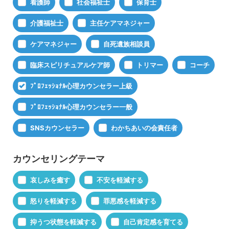
看護師
社会福祉士
保育士
介護福祉士
主任ケアマネジャー
ケアマネジャー
自死遺族相談員
臨床スピリチュアルケア師
トリマー
コーチ
ﾌﾟﾛﾌｪｯｼｮﾅﾙ心理カウンセラー上級
ﾌﾟﾛﾌｪｯｼｮﾅﾙ心理カウンセラー一般
SNSカウンセラー
わかちあいの会責任者
カウンセリングテーマ
哀しみを癒す
不安を軽減する
怒りを軽減する
罪悪感を軽減する
抑うつ状態を軽減する
自己肯定感を育てる