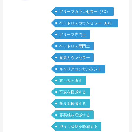
と、これまでの日常があたりまえではな
グリーフカウンセラー（EX）
く、何だか自分だけ別世界に飛ばされて
しまったような感じになりました。周り
ペットロスカウンセラー（EX）
の賑やかさが煩わしく感じ、動きたいの
グリーフ専門士
にいつものように動けない疲労感、自分
が自分でなくなってしまったような感
ペットロス専門士
覚、この先どうなるのだろうという不安
産業カウンセラー
を感じたのを覚えています。今、どんな
お気持…
続きを見る »
キャリアコンサルタント
哀しみを癒す
不安を軽減する
怒りを軽減する
罪悪感を軽減する
抑うつ状態を軽減する