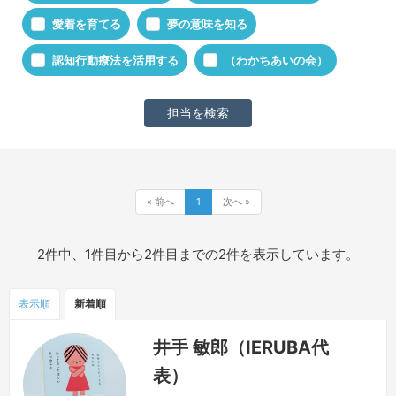
愛着を育てる
夢の意味を知る
認知行動療法を活用する
（わかちあいの会）
« 前へ
1
次へ »
2件中、1件目から2件目までの2件を表示しています。
表示順
新着順
井手 敏郎（IERUBA代
表）