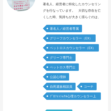
著名人、経営者に特化したカウンセリン
グを行なっています。 大切な存在を亡
くした時、気持ちが大きく揺らぐのは、
どのような立場であっても変わりませ
著名人／経営者専属
ん。しかしながら、自分の役割ゆえ、弱
音が吐けず、本音が言えないということ
グリーフカウンセラー（EX）
も少なくありません。 メディアで名前
ペットロスカウンセラー（EX）
が知られる方や企業を代表される方のお
悩みをお聴きする中で、公の場で前向き
グリーフ専門士
に振る舞う前に、安全な環境でありのま
ペットロス専門士
まの気持ちを表現できる機会の大切さを
感じて…
続きを見る »
公認心理師
自死遺族相談員
コーチ
ﾌﾟﾛﾌｪｯｼｮﾅﾙ心理カウンセラー上
級