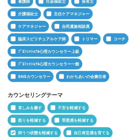
看護師
社会福祉士
保育士
介護福祉士
主任ケアマネジャー
ケアマネジャー
自死遺族相談員
臨床スピリチュアルケア師
トリマー
コーチ
ﾌﾟﾛﾌｪｯｼｮﾅﾙ心理カウンセラー上級
ﾌﾟﾛﾌｪｯｼｮﾅﾙ心理カウンセラー一般
SNSカウンセラー
わかちあいの会責任者
カウンセリングテーマ
哀しみを癒す
不安を軽減する
怒りを軽減する
罪悪感を軽減する
抑うつ状態を軽減する
自己肯定感を育てる