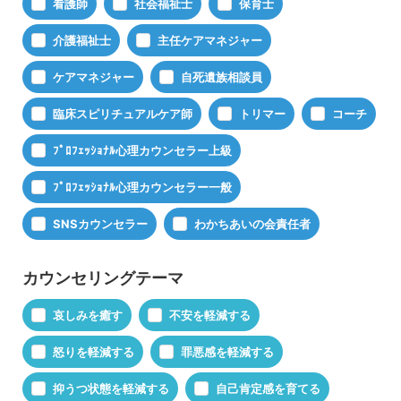
看護師
社会福祉士
保育士
介護福祉士
主任ケアマネジャー
ケアマネジャー
自死遺族相談員
臨床スピリチュアルケア師
トリマー
コーチ
ﾌﾟﾛﾌｪｯｼｮﾅﾙ心理カウンセラー上級
ﾌﾟﾛﾌｪｯｼｮﾅﾙ心理カウンセラー一般
SNSカウンセラー
わかちあいの会責任者
カウンセリングテーマ
哀しみを癒す
不安を軽減する
怒りを軽減する
罪悪感を軽減する
抑うつ状態を軽減する
自己肯定感を育てる