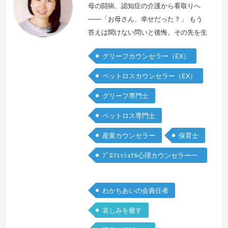
母の闘病、認知症の介護から看取りへ
――「お母さん、幸せだった？」 もう
答えは聞けない問いと後悔。その先を生
きる日々を支えてくれたのがグリーフケ
グリーフカウンセラー（EX）
アでした。アルコールの問題が影を落と
す家の中で、どんな風に生きてきたの
ペットロスカウンセラー（EX）
か。見えない存在となった母と対話を重
グリーフ専門士
ね、泣いてもいい場所で過ごすうちに、
母からの遺言のような気づきをひとつ、
ペットロス専門士
またひとつと受け取れるようになりまし
産業カウンセラー
保育士
た。いつしか、多くの方のお話を伺うよ
うにな…
続きを見る »
ﾌﾟﾛﾌｪｯｼｮﾅﾙ心理カウンセラー一
般
わかちあいの会責任者
哀しみを癒す