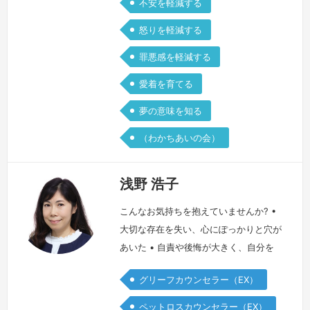
不安を軽減する
怒りを軽減する
罪悪感を軽減する
愛着を育てる
夢の意味を知る
（わかちあいの会）
浅野 浩子
こんなお気持ちを抱えていませんか? •
大切な存在を失い、心にぽっかりと穴が
あいた • 自責や後悔が大きく、自分を
あまり好きになれない • 周りには元気
グリーフカウンセラー（EX）
そうにふるまっているけれど、本当はつ
らい • 誰にもわかってもらえないよう
ペットロスカウンセラー（EX）