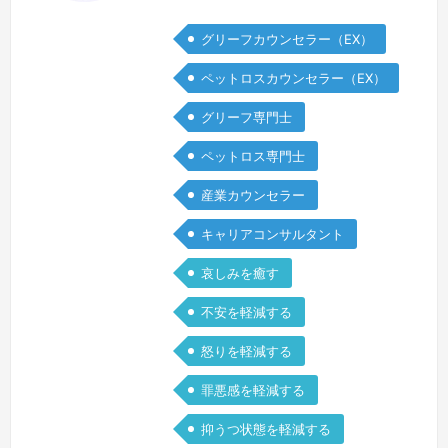
と、これまでの日常があたりまえではな
グリーフカウンセラー（EX）
く、何だか自分だけ別世界に飛ばされて
しまったような感じになりました。周り
ペットロスカウンセラー（EX）
の賑やかさが煩わしく感じ、動きたいの
グリーフ専門士
にいつものように動けない疲労感、自分
が自分でなくなってしまったような感
ペットロス専門士
覚、この先どうなるのだろうという不安
産業カウンセラー
を感じたのを覚えています。今、どんな
お気持…
続きを見る »
キャリアコンサルタント
哀しみを癒す
不安を軽減する
怒りを軽減する
罪悪感を軽減する
抑うつ状態を軽減する