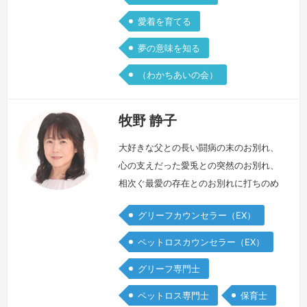
愛着を育てる
夢の意味を知る
（わかちあいの会）
牧野 静子
大好きな父との長い闘病の末のお別れ、
心の支えだった愛兎との突然のお別れ、
相次ぐ最愛の存在とのお別れに打ちのめ
されて、私はどうしたらよいのか 分か
グリーフカウンセラー（EX）
らなくなりました。加えて保育士の時の
子どもさんとの突然の死別の痛みも残っ
ペットロスカウンセラー（EX）
ていました。気力がどうしても湧かなく
グリーフ専門士
て 食事も美味しいと思えなくなり、懸
命に「普通」を演じていると 息苦しく
ペットロス専門士
保育士