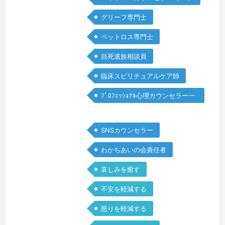
な孤立感がある • 変化してしまった人
グリーフ専門士
間関係に戸惑っている • 誰にも本音を
話せず、ひとりきりで苦しんでいるグリ
ペットロス専門士
ーフ(悲嘆)は、時間や理屈で簡単に癒え
自死遺族相談員
るものではありません。け…
続きを見
る »
臨床スピリチュアルケア師
ﾌﾟﾛﾌｪｯｼｮﾅﾙ心理カウンセラー一
般
SNSカウンセラー
わかちあいの会責任者
哀しみを癒す
不安を軽減する
怒りを軽減する