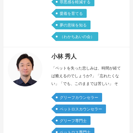
罪悪感を軽減する
愛着を育てる
夢の意味を知る
（わかちあいの会）
小林 秀人
「ペットを失った悲しみは、時間が経て
ば癒えるのでしょうか?」「忘れたくな
い」「でも、このままでは苦しい」 そ
んな気持ちを抱える飼い主さんも少なく
グリーフカウンセラー
ありません。私は、無理に前を向かせる
のではなく、大切な思い出を胸に飼い主
ペットロスカウンセラー
さんが自分らしく歩んでいけるように寄
グリーフ専門士
り添うことを大切にしています。約20
年間トリマーとしてペットたちと向き合
ペットロス専門士