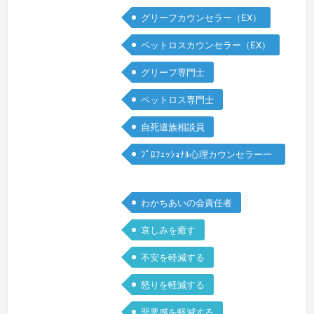
がいなくなるなんて…まさか息子までい
グリーフカウンセラー（EX）
なくなるなんて…これが私の現実なの
か、夢ではないのか…スペインにいるこ
ペットロスカウンセラー（EX）
とを恨み、ただ真っ暗な世界に1人で突
グリーフ専門士
っ伏して、何も聞きたくない、何も見た
くない、消えてしまいたい、会いに行き
ペットロス専門士
たい…胸が張り裂けそうな痛みはあるの
自死遺族相談員
に、実際には張り裂けてもくれず、「つ
らい」…
続きを見る »
ﾌﾟﾛﾌｪｯｼｮﾅﾙ心理カウンセラー一
般
わかちあいの会責任者
哀しみを癒す
不安を軽減する
怒りを軽減する
罪悪感を軽減する