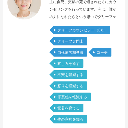
主に自死、突然の死で遺された方にカウ
ンセリングを行っています。今は、誰か
の力になれたらという思いでグリーフケ
アの活動に取り組んでいますが、死別か
グリーフカウンセラー（EX）
ら十数年もの間「なんでこんなこと
に…」という思いと「自責感」で重苦し
グリーフ専門士
い時間を過ごしました。ある年の初夏、
自死遺族相談員
コーチ
大切な家族が自ら命を絶ちました。「あ
りがとう」も「さようなら」も伝えるこ
哀しみを癒す
とができない突然の別れでした。「なぜ
不安を軽減する
こんな形で…」その問いの答えが見つか
らない、…
続きを見る »
怒りを軽減する
罪悪感を軽減する
愛着を育てる
夢の意味を知る