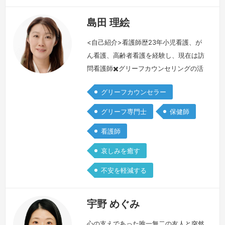
島田 理絵
<自己紹介>看護師歴23年小児看護、が
ん看護、高齢者看護を経験し、現在は訪
問看護師✖️グリーフカウンセリングの活
動を行っています。<死別経験>2018年
グリーフカウンセラー
当時4歳の娘に小児がんが見つかり、8
か月の闘病を経て旅立ちました。私は
グリーフ専門士
保健師
「ママ」としてではなく、自分の心に麻
看護師
酔をして「看護師」として娘の闘病と向
き合い、娘を看取りました。<グリーフ
哀しみを癒す
ケアとの出会い>死別後も哀しみに打ち
不安を軽減する
ひしがれる自分を許すことができず、…
続きを見る »
宇野 めぐみ
心の支えであった唯一無二の友人と突然