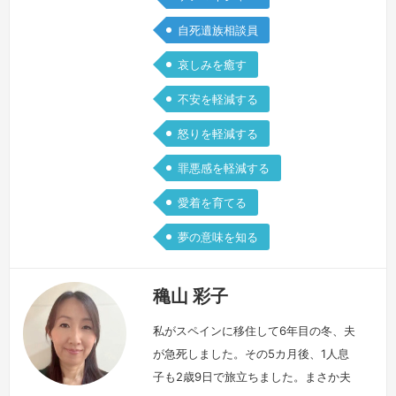
自死遺族相談員
哀しみを癒す
不安を軽減する
怒りを軽減する
罪悪感を軽減する
愛着を育てる
夢の意味を知る
穐山 彩子
私がスペインに移住して6年目の冬、夫
が急死しました。その5カ月後、1人息
子も2歳9日で旅立ちました。まさか夫