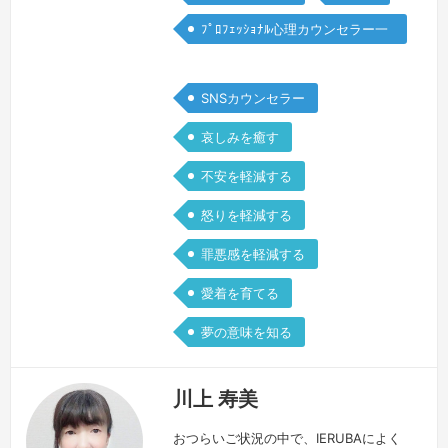
ﾌﾟﾛﾌｪｯｼｮﾅﾙ心理カウンセラー一
般
SNSカウンセラー
哀しみを癒す
不安を軽減する
怒りを軽減する
罪悪感を軽減する
愛着を育てる
夢の意味を知る
川上 寿美
おつらいご状況の中で、IERUBAによく