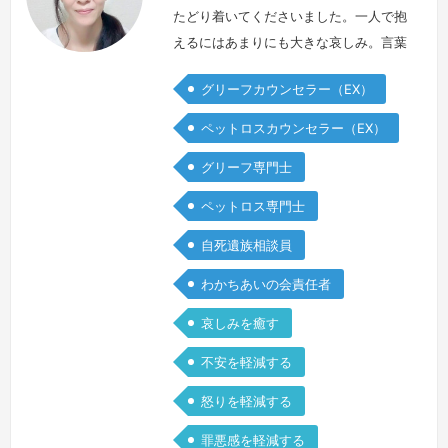
たどり着いてくださいました。一人で抱
えるにはあまりにも大きな哀しみ。言葉
にならないような怒りや後悔。死別はそ
グリーフカウンセラー（EX）
れまでの日常が一変するような出来事で
すから、どんなお気持ち、ご状態になら
ペットロスカウンセラー（EX）
れても不思議ではありません。つらいけ
グリーフ専門士
れど、苦しいけれど、どんな想いもあな
たの中で生まれた、あなただけの大切な
ペットロス専門士
想い。あなたの想いを、私も大切に聴か
自死遺族相談員
せていただきます。まとまらなくても、
…
続きを見る »
わかちあいの会責任者
哀しみを癒す
不安を軽減する
怒りを軽減する
罪悪感を軽減する