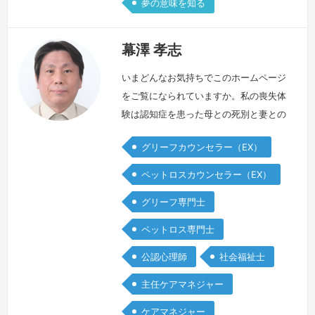
夢の意味を知る
幕澤 孝志
いまどんなお気持ちでこのホームページ
をご覧になられていますか。私の喪失体
験は認知症を患った母との死別と妻との
離別です。私はひとり親として3人の子
グリーフカウンセラー（EX）
どもを育てていくなかで、暗闇のなかひ
とり膝を抱えて座っているような、そん
ペットロスカウンセラー（EX）
なひとりぼっちのような感覚で日々を過
グリーフ専門士
ごしていました。そんな時に出会ったの
がグリーフケアの学びでした。グリーフ
ペットロス専門士
ケアの学びを通じて人と向き合うことの
公認心理師
社会福祉士
大切さ自分自身と向き合うことの大切さ
を学…
続きを見る »
主任ケアマネジャー
ケアマネジャー