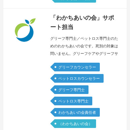
「わかちあいの会」サポ
ート担当
グリーフ専門士／ペットロス専門士のた
めのわかちあいの会です。死別の対象は
問いません。グリーフケアやグリーフサ
ポートの活動をしているかどうかに関係
グリーフカウンセラー
なくご参加いただけます。どなたかの哀
しみに寄り添うために自分自身の哀しみ
ペットロスカウンセラー
を置き去りにしないどなたかの哀しみに
グリーフ専門士
寄り添う前に蓋をしてきた想いと向き合
う日々変化する気持ちを持っている一人
ペットロス専門士
として自分を大切にするグリーフ専門
わかちあいの会責任者
士/ペットロス専門士だからこそ語るこ
と（言…
続きを見る »
（わかちあいの会）