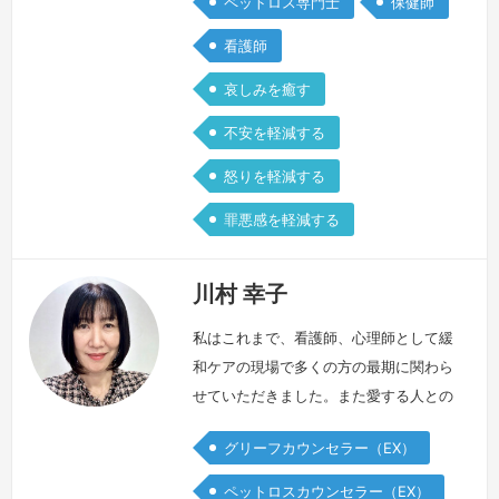
ペットロス専門士
保健師
アを学んで分かったことは〇大切な存在
看護師
を失った哀しみは、お一人一人違う、特
別な…
続きを見る »
哀しみを癒す
不安を軽減する
怒りを軽減する
罪悪感を軽減する
川村 幸子
私はこれまで、看護師、心理師として緩
和ケアの現場で多くの方の最期に関わら
せていただきました。また愛する人との
別れという、大きな試練に向き合うご家
グリーフカウンセラー（EX）
族にも心を寄せて参りました。その私
が、最愛の父をガンで亡くすという経験
ペットロスカウンセラー（EX）