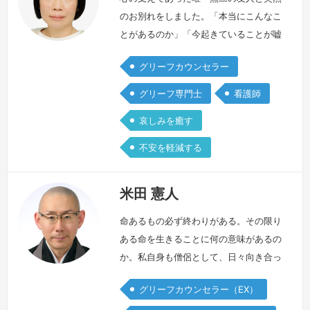
のお別れをしました。「本当にこんなこ
とがあるのか」「今起きていることが嘘
であってほしい、、、」「なんで私じゃ
グリーフカウンセラー
なくて友達なの、、、」信じることがで
きず、ずっと私の心は大きな穴がぽっか
グリーフ専門士
看護師
りと開いたままで、感情や生きている感
哀しみを癒す
覚を失い、周りの幸せそうな姿を見ると
全てが敵に見るほど孤独のなかでいるよ
不安を軽減する
うでした。友人が亡くなった哀しみに蓋
をしたまま、看護師として多くの「命」
米田 憲人
と向…
続きを見る »
命あるもの必ず終わりがある。その限り
ある命を生きることに何の意味があるの
か。私自身も僧侶として、日々向き合っ
ています。平成27年、私の先代住職が
グリーフカウンセラー（EX）
自死を選びました。末期がんで闘病生活