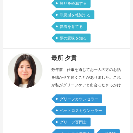
怒りを軽減する
罪悪感を軽減する
愛着を育てる
夢の意味を知る
最所 夕貴
数年前、仕事を通じてお一人の方のお話
を聴かせて頂くことがありました。これ
が私がグリーフケアと出会ったきっかけ
です。「少しでもお力になれたら…」と
グリーフカウンセラー
思っていたものの、実際には、その方が
抱えていらっしゃる哀しみを知り、何も
ペットロスカウンセラー
できずただその場にいることしかできま
グリーフ専門士
せんでした。その経験をきっかけにグリ
ーフケアを学び始めました。グリーフケ