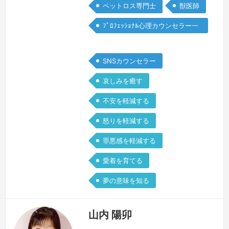
のないものですね。虹の橋を渡った愛犬
ペットロス専門士
獣医師
いおは、楽しい想い出、癒し、命の大切
ﾌﾟﾛﾌｪｯｼｮﾅﾙ心理カウンセラー一
さ、命を守るという責任、多くのものを
般
教え…
続きを見る »
SNSカウンセラー
哀しみを癒す
不安を軽減する
怒りを軽減する
罪悪感を軽減する
愛着を育てる
夢の意味を知る
山内 陽卯