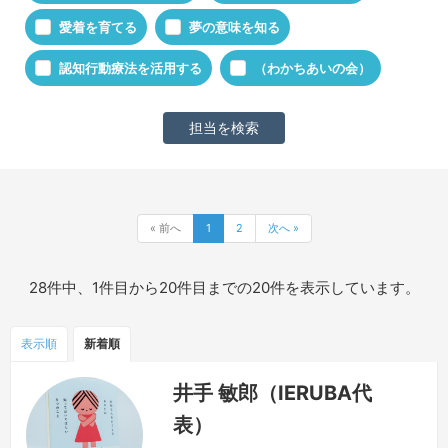
愛着を育てる
夢の意味を知る
認知行動療法を活用する
（わかちあいの会）
« 前へ
1
2
次へ »
28件中、1件目から20件目までの20件を表示しています。
表示順
新着順
井手 敏郎（IERUBA代
表）