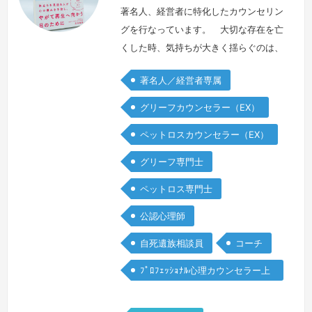
著名人、経営者に特化したカウンセリン
グを行なっています。 大切な存在を亡
くした時、気持ちが大きく揺らぐのは、
どのような立場であっても変わりませ
著名人／経営者専属
ん。しかしながら、自分の役割ゆえ、弱
音が吐けず、本音が言えないということ
グリーフカウンセラー（EX）
も少なくありません。 メディアで名前
ペットロスカウンセラー（EX）
が知られる方や企業を代表される方のお
悩みをお聴きする中で、公の場で前向き
グリーフ専門士
に振る舞う前に、安全な環境でありのま
ペットロス専門士
まの気持ちを表現できる機会の大切さを
感じて…
続きを見る »
公認心理師
自死遺族相談員
コーチ
ﾌﾟﾛﾌｪｯｼｮﾅﾙ心理カウンセラー上
級