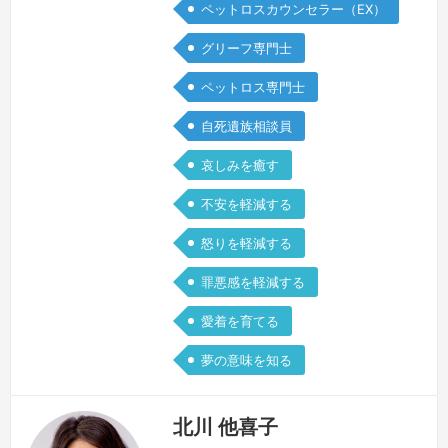
の最中の事でした。我が師匠が自死を選
ペットロスカウンセラー（EX）
んだこと、悩み苦しんでいる姿に自分が
グリーフ専門士
何も出来なかったこと。それからグリー
フを抱える一人として、様々な苦しみを
ペットロス専門士
抱える方と接してきました。その中で自
自死遺族相談員
身の悲しみの向き合い方も変わってきた
と感…
続きを見る »
哀しみを癒す
不安を軽減する
怒りを軽減する
罪悪感を軽減する
愛着を育てる
夢の意味を知る
北川 他喜子