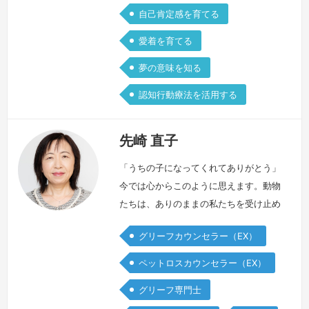
自己肯定感を育てる
愛着を育てる
夢の意味を知る
認知行動療法を活用する
先崎 直子
「うちの子になってくれてありがとう」
今では心からこのように思えます。動物
たちは、ありのままの私たちを受け止め
てくれます。無償の愛情を注いでくれま
グリーフカウンセラー（EX）
す。言葉を話さず、そっと寄り添ってく
れます。何もしなくてもいい、ただ側に
ペットロスカウンセラー（EX）
いてくれるだけでいい、心からそのよう
グリーフ専門士
に思える動物たちとの暮らしはかけがえ