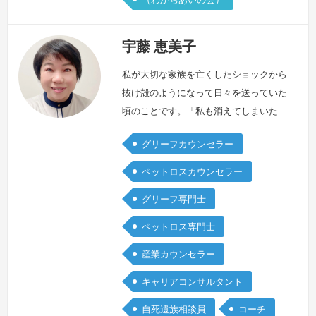
宇藤 恵美子
私が大切な家族を亡くしたショックから
抜け殻のようになって日々を送っていた
頃のことです。「私も消えてしまいた
い」という思いに襲われながらも、共に
グリーフカウンセラー
生活している家族のために何とか生きて
いかなければと近所の内科の医院に行き
ペットロスカウンセラー
ました。先生に私は大切な家族を亡くし
グリーフ専門士
たばかりであること、それで生きる気力
が持てず、体調不良になっていることを
ペットロス専門士
話しました。すると、少し無言の後、私
産業カウンセラー
を見て優しく微笑みながら「ぼちぼち、
いきま…
続きを見る »
キャリアコンサルタント
自死遺族相談員
コーチ