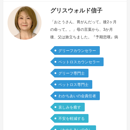
グリスウォルド信子
「おとうさん、胃がんだって。後2ヶ月
の命って。。」母の言葉から、3か月
後、父は旅立ちました。『予期悲嘆』病
気の発覚、高齢のペット、愛する命との
グリーフカウンセラー
別れを感じ始める時、認知症で変わる家
族の姿を見る時。。。私達の心と身体
ペットロスカウンセラー
は、その大切な存在を失う前から、色々
グリーフ専門士
な悲嘆の反応を体験する事があると言わ
れます。まだ、生きている父の余命を口
ペットロス専門士
にする事『父のために』、事実を隠す
わかちあいの会責任者
事、看病は、自分の体がしんどい事後ど
れくらいの…
続きを見る »
哀しみを癒す
不安を軽減する
（わかちあいの会）