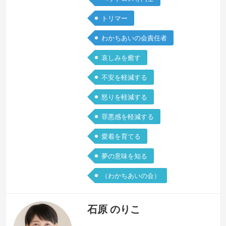
ってきたからこそ、飼い主さんとペット
トリマー
の深い絆を知っています。その絆は、た
とえ…
続きを見る »
わかちあいの会責任者
哀しみを癒す
不安を軽減する
怒りを軽減する
罪悪感を軽減する
愛着を育てる
夢の意味を知る
（わかちあいの会）
石原 のりこ