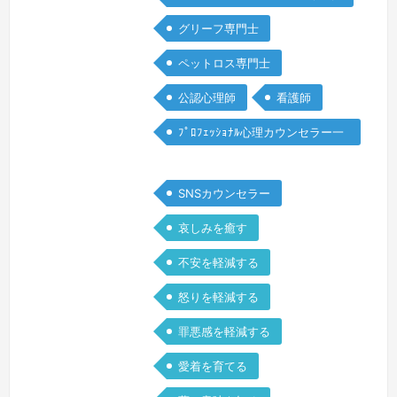
をいたしました。「大したことないか
グリーフ専門士
ら。手術すればすぐ良くなるよ。」そう
言っていた父は、わずか4ヶ月で逝って
ペットロス専門士
しまいました。私がついていながら…。
公認心理師
看護師
私は父の病気に気付けなかった自分を責
め、後悔…
続きを見る »
ﾌﾟﾛﾌｪｯｼｮﾅﾙ心理カウンセラー一
般
SNSカウンセラー
哀しみを癒す
不安を軽減する
怒りを軽減する
罪悪感を軽減する
愛着を育てる