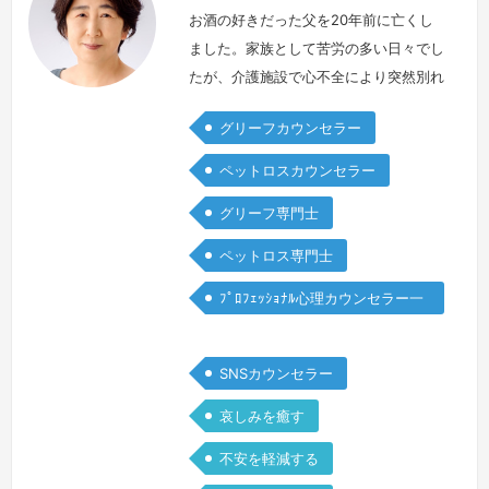
お酒の好きだった父を20年前に亡くし
ました。家族として苦労の多い日々でし
たが、介護施設で心不全により突然別れ
を迎えた時、飲酒による事件や事故を起
グリーフカウンセラー
こす事なく人生を終えてくれたことに、
私はどこか安堵も覚えました。後にグリ
ペットロスカウンセラー
ーフケアを学ぶ中で、父の飲酒の背景に
グリーフ専門士
は生後2ヶ月で長女を失った深い哀しみ
や、夫婦としての葛藤があったのだと理
ペットロス専門士
解する事ができました。大切な存在を亡
ﾌﾟﾛﾌｪｯｼｮﾅﾙ心理カウンセラー一
くした時、お一人おひとりが抱える想い
般
は本…
続きを見る »
SNSカウンセラー
哀しみを癒す
不安を軽減する