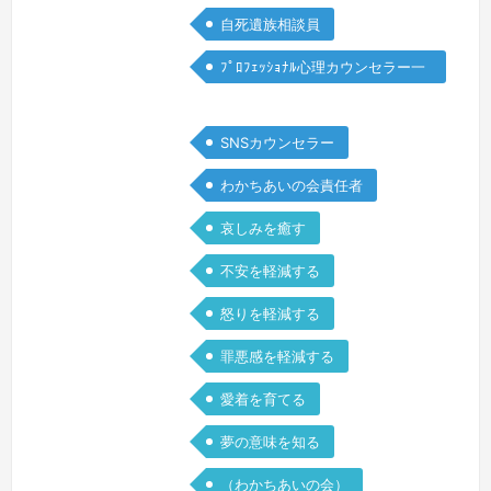
てたまらなくて、以前と変わらない様子
自死遺族相談員
の周囲の人と私の間には透明な壁が出来
たよ…
続きを見る »
ﾌﾟﾛﾌｪｯｼｮﾅﾙ心理カウンセラー一
般
SNSカウンセラー
わかちあいの会責任者
哀しみを癒す
不安を軽減する
怒りを軽減する
罪悪感を軽減する
愛着を育てる
夢の意味を知る
（わかちあいの会）