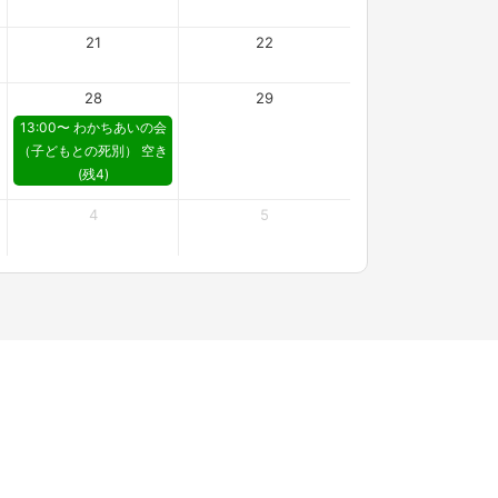
21
22
28
29
13:00〜 わかちあいの会
（子どもとの死別） 空き
(残4)
4
5