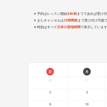
予約はレッスン開始
24
h
前
までであれば受け付
またキャンセルは
12時間前
まで受け付け可能
時刻はすべて
日本の現地時間
で表示していま
日
月
26
27
2
3
9
10