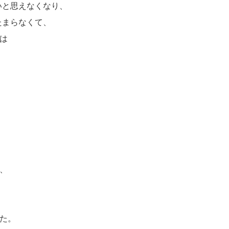
いと思えなくなり、
たまらなくて、
は
、
、
た。