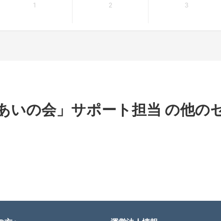
1
2
3
あいの会」サポート担当 の他の