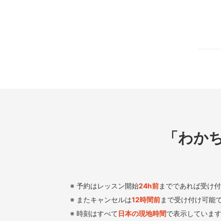
「わか
予約はレッスン開始
24
h
前
までであれば受け付
またキャンセルは
12時間前
まで受け付け可能
時刻はすべて
日本の現地時間
で表示していま