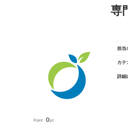
専
担当
カテ
詳細
0
Point
pt